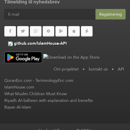
Tilmelding til nyhedsbrev
Registrering
github.com/IslamHouse-API
Om projektet
•
kontakt os
•
API
QuranEnc.com
-
TerminologyEnc.com
IslamHouse.com
What Muslim Children Must Know
Riyadh Al-Salheen with explanation and benefits
Bayan Al-Islam