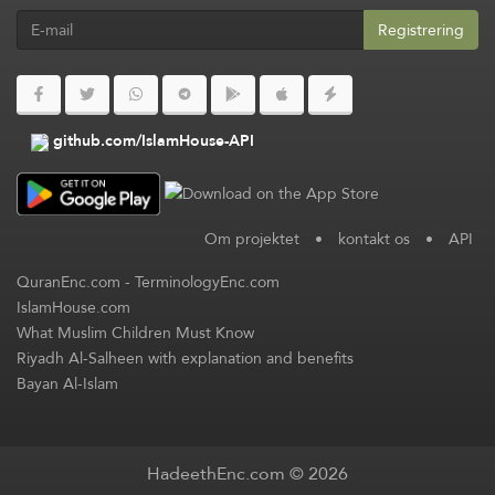
Registrering
github.com/IslamHouse-API
Om projektet
•
kontakt os
•
API
QuranEnc.com
-
TerminologyEnc.com
IslamHouse.com
What Muslim Children Must Know
Riyadh Al-Salheen with explanation and benefits
Bayan Al-Islam
HadeethEnc.com © 2026