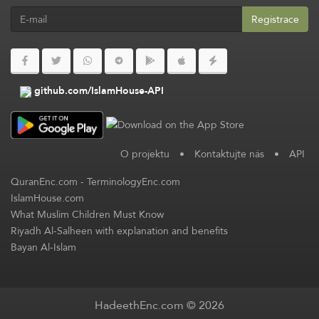
Registrace
github.com/IslamHouse-API
O projektu
•
Kontaktujte nás
•
API
QuranEnc.com
-
TerminologyEnc.com
IslamHouse.com
What Muslim Children Must Know
Riyadh Al-Salheen with explanation and benefits
Bayan Al-Islam
HadeethEnc.com © 2026