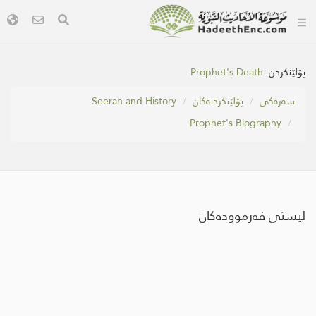
Prophet's Death
پۆلێنکردن:
Seerah and History
پۆلێنکردنەکان
سه‌ره‌كی
Prophet's Biography
لیستی فەرموودەکان