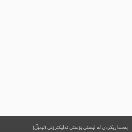
بەشداریکردن لە لیستی پۆستی ئەلیکترۆنی (ئیمێڵ)