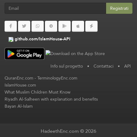
Registrati
github.com/IslamHouse-API
Info sul progetto
•
Contattaci
•
API
QuranEnc.com
-
TerminologyEnc.com
IslamHouse.com
What Muslim Children Must Know
Riyadh Al-Salheen with explanation and benefits
Bayan Al-Islam
HadeethEnc.com © 2026