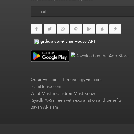
github.com/IslamHouse-API
QuranEnc.com
-
TerminologyEnc.com
IslamHouse.com
What Muslim Children Must Know
Riyadh Al-Salheen with explanation and benefits
Bayan Al-Islam