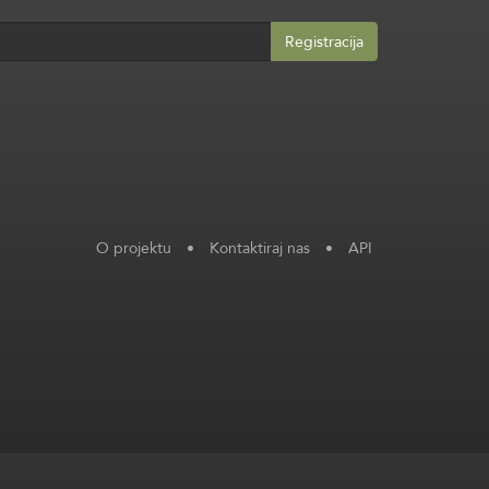
Registracija
O projektu
•
Kontaktiraj nas
•
API