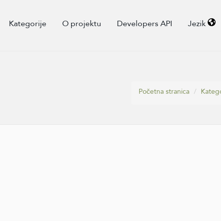
Kategorije
O projektu
Developers API
Jezik
Početna stranica
Katego