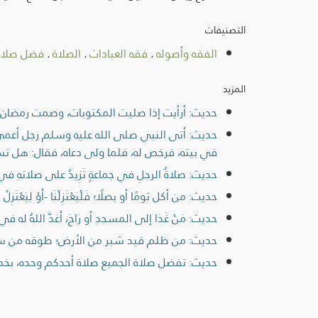
التصنيفات
الفقه وأصوله
.
فقه العبادات
.
الصلاة
.
فضل صلاة 
المزيد
حديث: أرأيت إذا صليت المكتوبات، وصمت رمضان، 
حديث: أتى النبي صلى الله عليه وسلم رجل أعمى
في بيته، فرخص له، فلما ولى دعاه، فقال: هل تسم
حديث: صلاةُ الرجلِ في جماعةٍ تَزِيدُ على صلاتهِ في سُوقِهِ
حديث: من أكل ثومًا أو بصلًا؛ فَلْيَعْتَزِلْنَا -أَوْ لِيَع
حديث: مَنْ غَدَا إلى المسجدِ أو رَاحَ، أَعَدَّ اللهُ له في الجنةِ
حديث: من ظلم قيد شبر من الأرض؛ طوقه من س
حديث: تفضل صلاة الجميع صلاة أحدكم وحده، بخمس