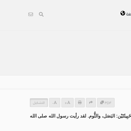
غة
التشكيل
-
+
PDF
ثَتَيْن: البَصَل، والثُّوم. لقد رأيت رسول الله صلى الله