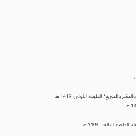
.
التوزيع* الطبعة: الأولى، 1419 هـ
ة: الثالثة - 1404 هـ