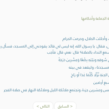
الجماعة وأحكامها
وأحللت الحلال، وحرمت الحرام
، فقال: يا رسول الله، إنه ليس لي قائد يقودني إلى المسجد، فسأل 
ع النداء بالصلاة؟ قال: نعم، قال: فأجب
 وبَيْتِهِ بِضْعًا وَعِشْرِينَ دَرَجَةً
ْتَزِلْ مسجدنا-، وليقعد في بيته
 نُزُلًا كُلَّمَا غَدَا أو رَاحَ
بع أرضين
 وعشرين جزءا، وتجتمع ملائكة الليل وملائكة النهار في صلاة الفجر
< السابق
التالي >