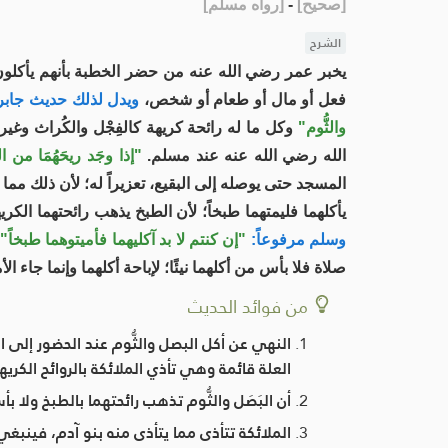
[
صحيح
]
-
[
رواه مسلم
]
الشرح
يخبر عمر رضي الله عنه من حضر الخطبة بأنهم يأكلون م
فعل أو مال أو طعام أو شخص،
ويدل لذلك حديث جابر 
والثُّوم"
وكل ما له رائحة كريهة كالفِجْل والكُراث وغير 
الله رضي الله عنه عند مسلم.
"إذا وجَد ريحَهُمَا من ا
المسجد حتى يوصله إلى البقيع، تعزيراً له؛ لأن ذلك مما 
يأكلهما فليمتهما طبخاً؛ لأن الطبخ يذهب رائحتهما الكري
وسلم مرفوعاً:
"إن كنتم لا بد آكليهما فأميتوهما طبخاً"
ر
صلاة فلا بأس من أكلهما نيئًا؛ لإباحة أكلهما وإنما جاء الأ
من فوائد الحديث
النهي عن أكل البصل والثُّوم عند الحضور إلى ال
العلة قائمة وهي تأذي الملائكة بالروائح الكريه
أن البَصَل والثُّوم تذهب رائحتهما بالطبخ ول
الملائكة تتأذى مما يتأذى منه بنو آدم، فينبغ