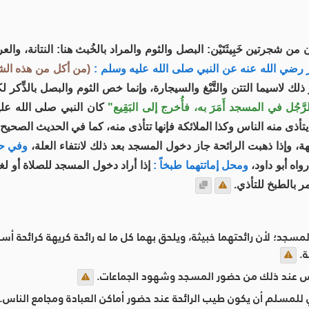
ن شجرتين خَبِيثَتَيْن: البصل والثوم والمراد بالخُبث هنا: النتانة،
رضي الله عنه عن النبي صلى الله عليه وسلم :
(من أكل من هذه الشجرة ا
ذلك لاسيما التتن والتَّبْغ والسيجارة، وإنما خص الثوم والبصل بالذِّ
لرَّجُل في المسجد أَمَرَ به، فأُخرج إلى البَقِيع"
كان النبي صلى الله علي
يتأذى منه الناس وكذا الملائكة فإنها تتأذى منه، كما في الحديث الصحيح
هة، وإذا ذهبت الرائحة جاز دخول المسجد بعد ذلك لانتفاء العلة،
وفي حدي
واه أبو داود،
ومحل إماتتهما طبخاً :
إذا أراد دخول المسجد للصلاة أو لغ
مر بالطبخ للتأذي.
مسجد؛ لأن رائحتهما خبيثة، ويلحق بهما كل ما له رائحة كريهة كرائحة أسنا
ة.
ا بأس عند ذلك من حضور المسجد وشهود الجماعات.
ي للمسلم أن يكون طيب الرائحة عند حضور أماكن العبادة ومجامع الناس.