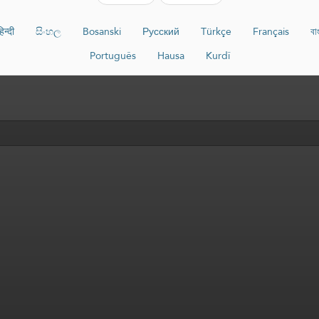
िन्दी
සිංහල
Bosanski
Русский
Türkçe
Français
বা
Português
Hausa
Kurdî