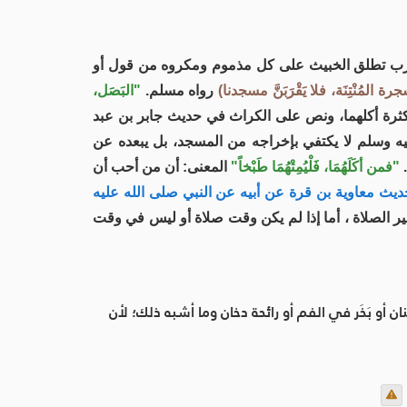
 والعرب تطلق الخبيث على كل مذموم ومكروه من قول أو
لمُنْتِنَة، فلا يَقْرَبَنَّ مسجدنا)
رواه مسلم.
"البَصَل،
كر لكثرة أكلهما، ونص على الكراث في حديث جابر بن عبد
ه وسلم لا يكتفي بإخراجه من المسجد، بل يبعده عن
.
"فمن أكَلَهُمَا، فَلْيُمِتْهُمَا طَبْخاً"
المعنى: أن من أحب أن
ث معاوية بن قرة عن أبيه عن النبي صلى الله عليه
ير الصلاة ، أما إذا لم يكن وقت صلاة أو ليس في وقت
ن أو بَخَر في الفم أو رائحة دخان وما أشبه ذلك؛ لأن