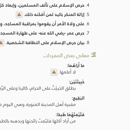
حرص الإسلام على تآلف المسلمين، وإبعاد كل 
إزالة المنكر باليد لمن أمْكَنه ذلك.
على ولاة الأمر أن يقوموا بمراقبة المساجد، و
حرص عمر -رضي الله عنه- على طهارة المسجد.
بيان حرص الإسلام على النظافة الشخصية.
معاني بعض المفردات
ما أَرَاهُما:
لا أعلمها.
خَبِيثَتَيْن:
يطلق الخَبِيْثُ على الحرام، كالزنا وعلى الرَّ
البَقِيع:
مقبرة أهل المدينة المنورة، وهي اليوم دا
فَلْيُمِتْهُمَا طَبخا:
من أراد أكلها فَليُمِتْ رائحتها ويذهبه بالطب