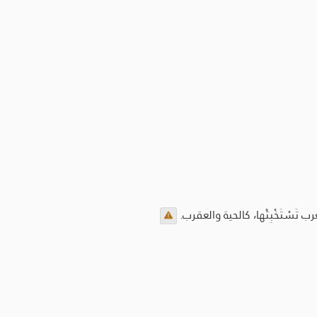
ب تَسْتَخْبِثْها، كالحية والعقرب.