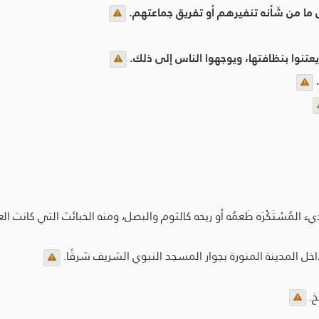
ما من شَأنه تنفيرهم أو تفريق جماعتهم.
يعتنوا بنظافتها، ويوجهوا الناس إلى ذلك.
دِيء المُسْتَكْرَه طَعمُه أو ريحه كالثوم والبصل، ومنه الخبائث التي كانت العر
خل المدينة المنورة بجوار المسجد النبوي الشريف شرقًا.
خ.