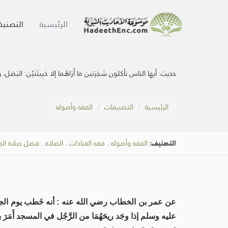
الرئيسية
التصنيف
حديث:
أيها الناس تأكلون شَجَرَتين ما أَرَاهُما إلا خَبِيثَتَيْن: البَصَل، و
الرئيسية
التصنيفات
الفقه وأصوله
التصنيف:
الفقه وأصوله
.
فقه العبادات
.
الصلاة
.
فضل صلاة الجم
عن عمر بن الخطاب رضي الله عنه : أنه خَطب يوم الجمعة فقال
عليه وسلم إذا وجَد ريحَهُمَا من الرَّجُل في المسجد أَمَرَ به، فأُ