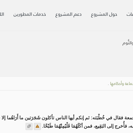
ات
حول المشروع
دعم المشروع
خدمات المطورين
الل
الثُّوم
اعة وأحكامها
.
 في خُطْبَته: ثم إنكم أيها الناس تأكلون شَجَرَتين ما أَرَاهُما إلا خَبِي
خرج إلى البَقِيع، فمن أكَلَهُمَا فَلْيُمِتْهُمَا طَبْخًا.