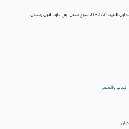
سنن أبي داود (2/ 230) (986)، سنن الترمذي (1/ 378) (291)، شرح سنن أبي داود للعباد (123/ 35)، عون المعبود وحاشية ابن القيم (3/ 193)، شرح سنن أبي داود لابن رسلان
الثياب والشعر
طان