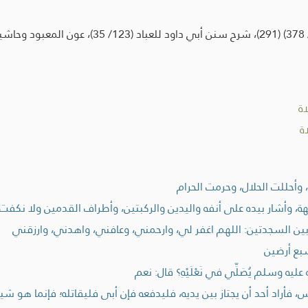
ة
ة
وأحللت الحلال، وحرمت الحرام
 وأشار بيده على أنفه واليدين والركبتين، وأطراف القدمين ولا نكفت 
ين السجدتين: اللهم اغفر لي، وارحمني، وعافني، واهدني، وارزقني
بع أرضين
 وسلم يُصَلِّي في نَعْلَيْهِ؟ قال: نعم
أراد أحد أن يجتاز بين يديه، فليدفعه فإن أبى فليقاتله؛ فإنما هو شي