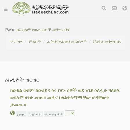
ምድብ:
ከኢስላም የወጡ ሰዎች መቅጫ ህግ
ዋና ገጽ
ምድቦች
ፊቅህና የፊቂህ መርሆዎች
ሸሪዓዊ መቅጫ ህግ
የሐዲሦች ዝርዝር
ከዑክል ወይም ከዑረይና ጎሳ የሆኑ ሰዎች ወደ ነቢዩ ሶለሏሁ ዓለይሂ
ወሰለም ዘንድ መጡ። መዲና ስላልተስማማቸው ሆዳቸውን
ታመሙ።
الإندونيسية
الإنجليزية
عربي