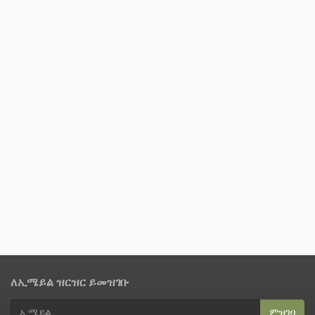
ለኢሜይል ዝርዝር ይመዝገቡ
ምዝገባ