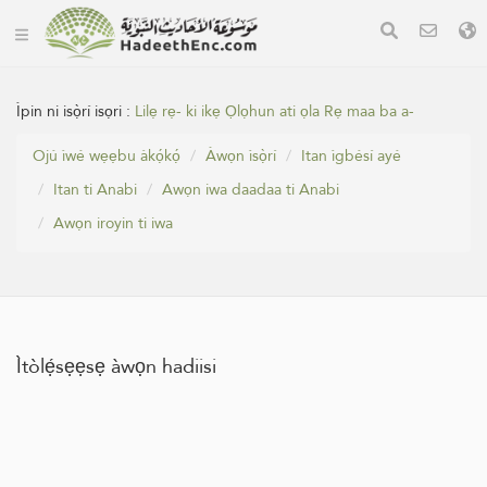
Ìpin ni isọ̀rí isọri :
Lilẹ rẹ- ki ikẹ Ọlọhun ati ọla Rẹ maa ba a-
Ojú ìwé wẹẹbu àkọ́kọ́
Àwọn ìsọ̀rí
Itan ìgbésí ayé
Itan ti Anabi
Awọn iwa daadaa ti Anabi
‏Awọn iroyin ti iwa
Ìtòlẹ́sẹẹsẹ àwọn hadiisi