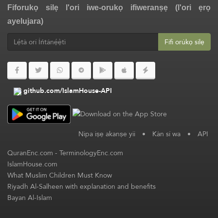
Fiforukọ silẹ l'ori iwe-orukọ ifiweranṣẹ (l'ori ẹrọ
ayelujara)
Fífi orúkọ silẹ
github.com/IslamHouse-API
Nipa iṣẹ akanṣe yii
•
Kàn sí wa
•
API
QuranEnc.com
-
TerminologyEnc.com
IslamHouse.com
What Muslim Children Must Know
Riyadh Al-Salheen with explanation and benefits
Bayan Al-Islam