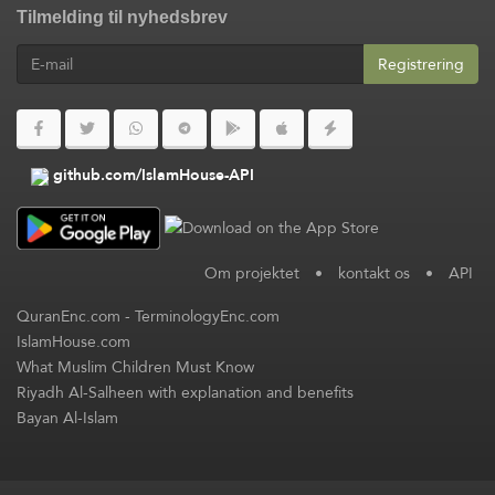
Tilmelding til nyhedsbrev
Registrering
github.com/IslamHouse-API
Om projektet
•
kontakt os
•
API
QuranEnc.com
-
TerminologyEnc.com
IslamHouse.com
What Muslim Children Must Know
Riyadh Al-Salheen with explanation and benefits
Bayan Al-Islam