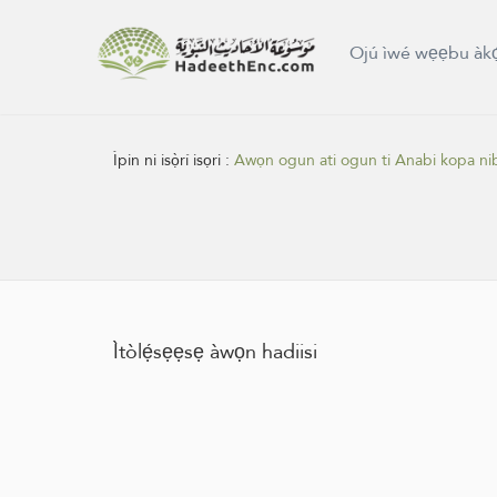
Ojú ìwé wẹẹbu àkọ́
Ìpin ni isọ̀rí isọri :
Awọn ogun ati ogun ti Anabi kopa ni
Ìtòlẹ́sẹẹsẹ àwọn hadiisi