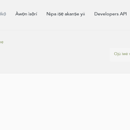
kọ́
Àwọn ìsọ̀rí
Nipa iṣẹ akanṣe yii
Developers API
bẹ
Ojú ìwé 