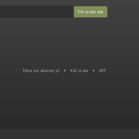
Fífi orúkọ silẹ
Nipa iṣẹ akanṣe yii
•
Kàn sí wa
•
API