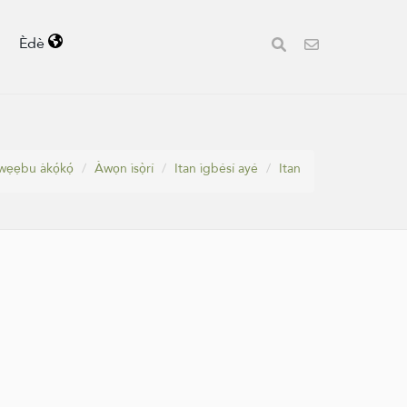
Èdè
wẹẹbu àkọ́kọ́
Àwọn ìsọ̀rí
Itan ìgbésí ayé
Itan