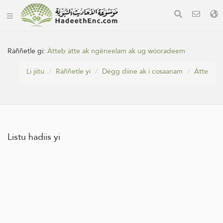
Ràññetle gi:
Àtteb àtte ak ngëneelam ak ug wóoradeem
Li jiitu
Ràññetle yi
Dégg diine ak i cosaanam
Àtte
Listu hadiis yi