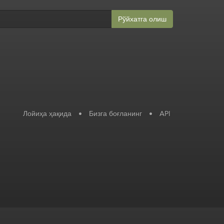
Рўйхатга олиш
Лойиҳа ҳақида
•
Бизга боғланинг
•
API