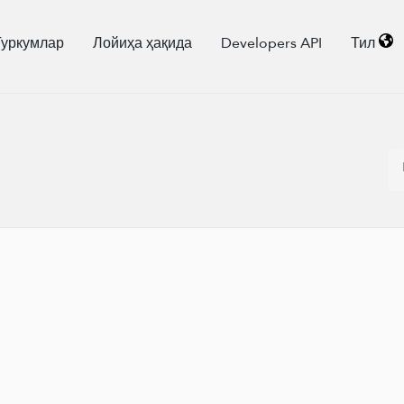
Туркумлар
Лойиҳа ҳақида
Developers API
Тил