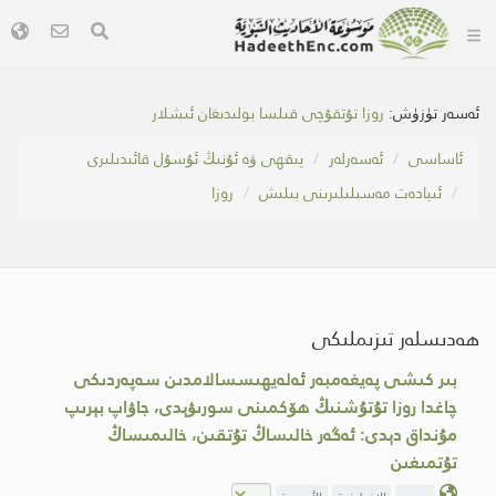
ئەسەر تۈزۈش:
روزا تۇتقۇچى قىلسا بولىدىغان ئىشلار
ئاساسى
ئەسەرلەر
پىقھى ۋە ئۇنىڭ ئۇسۇل قائىدىلىرى
ئىبادەت مەسىلىلىرىنى بىلىش
روزا
ھەدىسلەر تىزىملىكى
بىر كىشى پەيغەمبەر ئەلەيھىسسالامدىن سەپەردىكى
چاغدا روزا تۇتۇشنىڭ ھۆكمىنى سورىۋېدى، جاۋاپ بېرىپ
مۇنداق دېدى: ئەگەر خالىساڭ تۇتقىن، خالىمىساڭ
تۇتمىغىن