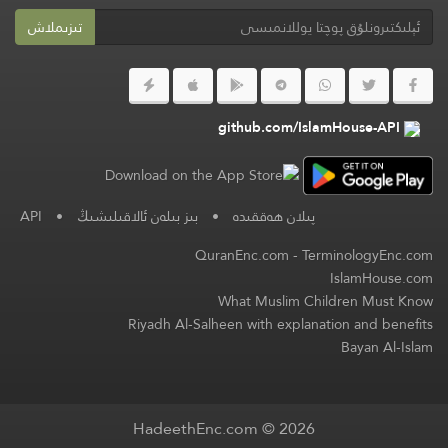
تىزىملاش
github.com/IslamHouse-API
پىلان ھەققىدە
•
بىز بىلەن ئالاقىلىشىڭ
•
API
QuranEnc.com
-
TerminologyEnc.com
IslamHouse.com
What Muslim Children Must Know
Riyadh Al-Salheen with explanation and benefits
Bayan Al-Islam
HadeethEnc.com © 2026