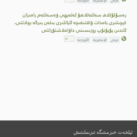
عربي
الإنجليزية
الأوردية
رەسۇلۇللاھ سەللەللاھۇ ئەلەيھى ۋەسەللەم رامىزان
كېچىلىرى بامدات ۋاقتىغىچە ئاياللىرى بىلەن بىرگە بولاتتى،
ئاندىن يۇيۇنۇپ روزىسىنى داۋاملاشتۇراتتى
عربي
الإنجليزية
الأوردية
ئېلخەت خىزمىتىگە تىزىملىتىش