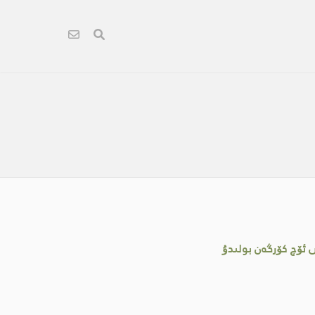
ۆچ كۆرگەن بولىدۇ