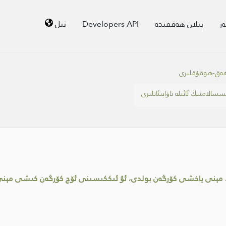
ر
پىلان ھەققىدە
Developers API
تىل
ڭ ھەق-ھوقۇقلىرى
سسالامنىڭ ئائىلە تاۋابىئاتلىرى
نى ياخشى كۆرگەن بولدى، ئۇ ئىككىسىنى ئۆچ كۆرگەن كىشى مېنى ئ