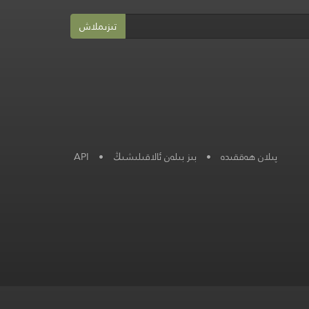
تىزىملاش
پىلان ھەققىدە
•
بىز بىلەن ئالاقىلىشىڭ
•
API