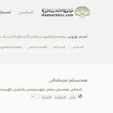
ئاساسى
ئەسەرلە
ئەسەر تۈزۈش:
پەيغەمبەرئەلەيھىسسالام ئائىلە تاۋابىئاتلىرىنى
ئاساسى
ئەسەرلەر
ئەقىدە ئىلمى
پەيغەمبەرئەلەيھى
ھەدىسلەر تىزىملىكى
كىمكى ھەسەن بىلەن ھۈسەيننى ياخشى كۆرسە، مې
عربي
الإنجليزية
الأوردية