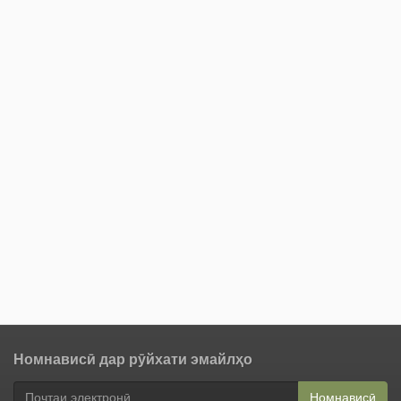
Номнависӣ дар рӯйхати эмайлҳо
Номнависӣ