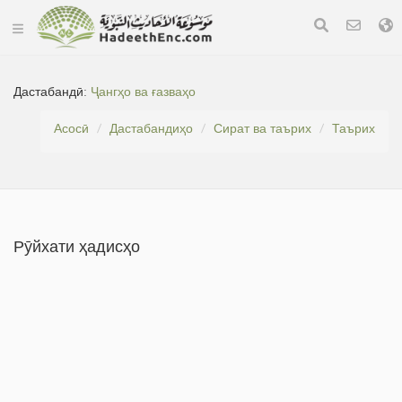
Дастабандӣ:
Ҷангҳо ва ғазваҳо
Асосӣ
Дастабандиҳо
Сират ва таърих
Таърих
Рӯйхати ҳадисҳо