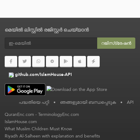
മെയിൽ ലിസ്റ്റിൽ രജിസ്റ്റർ ചെയ്യാൻ
റജിസ്‌ട്രേഷൻ
github.com/IslamHouse-API
പദ്ധതിയെ പറ്റി
•
ഞങ്ങളുമായി ബന്ധപ്പെടുക
•
API
QuranEnc.com
-
TerminologyEnc.com
IslamHouse.com
What Muslim Children Must Know
Riyadh Al-Salheen with explanation and benefits