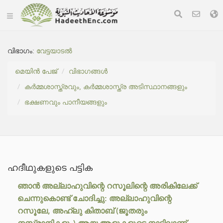
വിഭാഗം:
വേട്ടയാടൽ
മെയിൻ പേജ്
വിഭാഗങ്ങൾ
കർമ്മശാസ്ത്രവും, കർമ്മശാസ്ത്ര അടിസ്ഥാനങ്ങളും
ഭക്ഷണവും പാനീയങ്ങളും
ഹദീഥുകളുടെ പട്ടിക
ഞാൻ അല്ലാഹുവിന്റെ റസൂലിന്റെ അരികിലേക്ക്
ചെന്നുകൊണ്ട് ചോദിച്ചു: അല്ലാഹുവിന്റെ
റസൂലേ, അഹ്ലു കിതാബ് (ജൂതരും