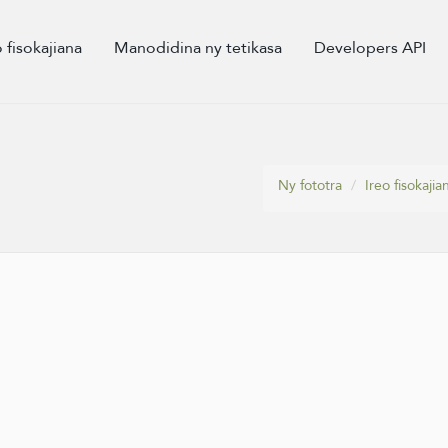
o fisokajiana
Manodidina ny tetikasa
Developers API
Ny fototra
Ireo fisokajia