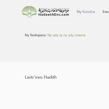
Ny fototra
Ire
Ny fisokajiana:
Ny ady sy ny ady masina
Lisitr'ireo Hadith