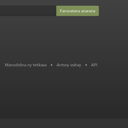
Fanoratana anarana
Manodidina ny tetikasa
•
Antsoy izahay
•
API