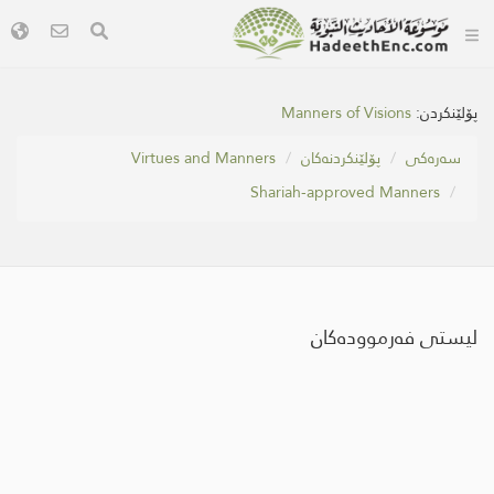
Manners of Visions
پۆلێنکردن:
Virtues and Manners
پۆلێنکردنەکان
سه‌ره‌كی
Shariah-approved Manners
لیستی فەرموودەکان