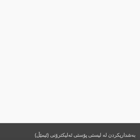
بەشداریکردن لە لیستی پۆستی ئەلیکترۆنی (ئیمێڵ)