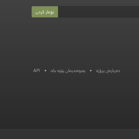
تۆمار کردن
API
•
پەیوەندیمان پێوە بکە
•
دەربارەی پرۆژە