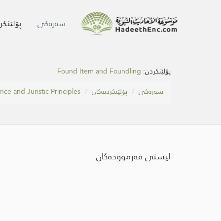
سه‌ره‌كی
پۆلێنکر
Found Item and Foundling
پۆلێنکردن:
nce and Juristic Principles
پۆلێنکردنەکان
سه‌ره‌كی
لیستی فەرموودەکان