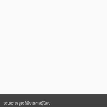
ចុះឈ្មោះទទួលព័ត៌មានតាមអ៊ីមែល