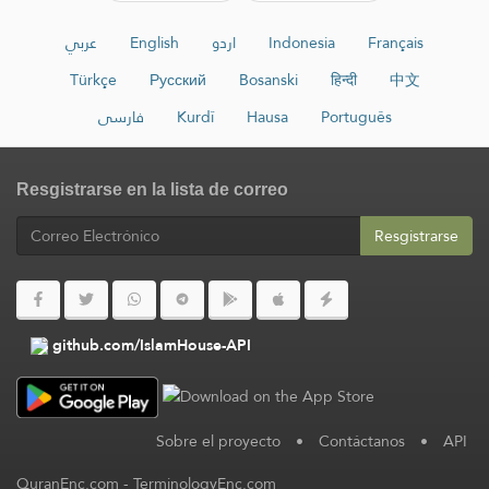
عربي
English
اردو
Indonesia
Français
Türkçe
Русский
Bosanski
हिन्दी
中文
فارسی
Kurdî
Hausa
Português
Resgistrarse en la lista de correo
Resgistrarse
github.com/IslamHouse-API
Sobre el proyecto
•
Contáctanos
•
API
QuranEnc.com
-
TerminologyEnc.com