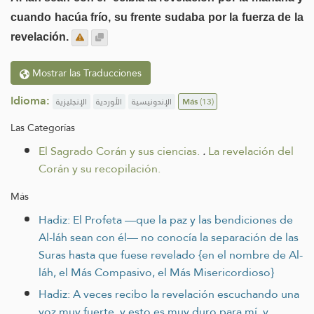
cuando hacúa frío, su frente sudaba por la fuerza de la
revelación.
Mostrar las Traducciones
Idioma:
الإنجليزية
الأوردية
الإندونيسية
Más
(13)
Las Categorías
El Sagrado Corán y sus ciencias.
.
La revelación del
Corán y su recopilación.
Más
Hadiz: El Profeta —que la paz y las bendiciones de
Al-láh sean con él— no conocía la separación de las
Suras hasta que fuese revelado {en el nombre de Al-
láh, el Más Compasivo, el Más Misericordioso}
Hadiz: A veces recibo la revelación escuchando una
voz muy fuerte, y esto es muy duro para mí, y