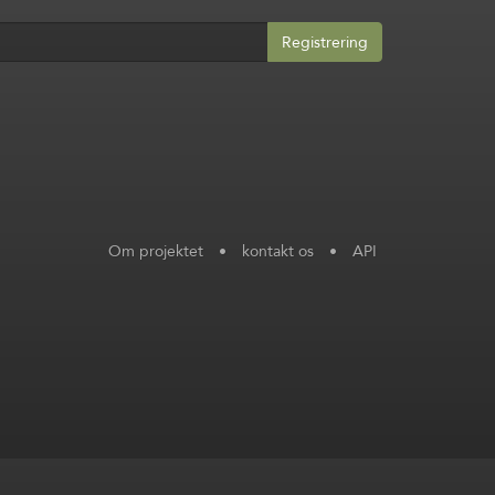
Registrering
Om projektet
•
kontakt os
•
API