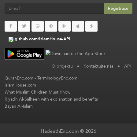
Registrace
github.com/IslamHouse-API
O projektu
•
Kontaktujte nás
•
API
QuranEnc.com
-
TerminologyEnc.com
IslamHouse.com
What Muslim Children Must Know
Riyadh Al-Salheen with explanation and benefits
Bayan Al-Islam
HadeethEnc.com © 2026