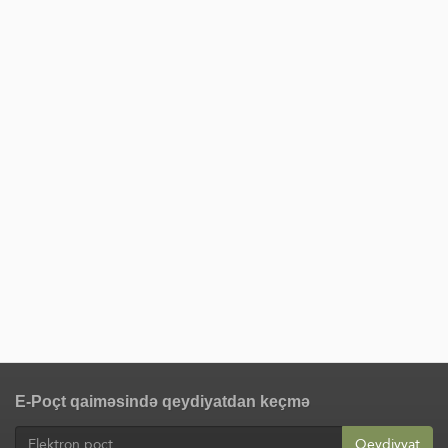
E-Poçt qaiməsində qeydiyatdan keçmə
Qeydiyyat