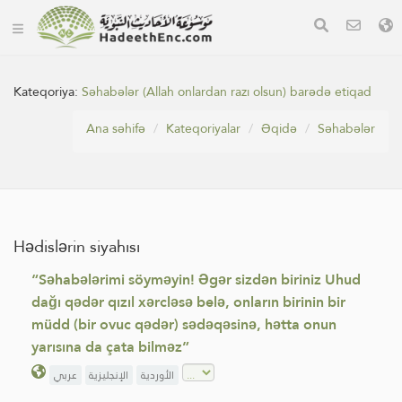
Kateqoriya:
Səhabələr (Allah onlardan razı olsun) barədə etiqad
Ana səhifə
Kateqoriyalar
Əqidə
Səhabələr
Hədislərin siyahısı
“Səhabələrimi söyməyin! Əgər sizdən biriniz Uhud
dağı qədər qızıl xərcləsə belə, onların birinin bir
müdd (bir ovuc qədər) sədəqəsinə, hətta onun
yarısına da çata bilməz”
الأوردية
الإنجليزية
عربي