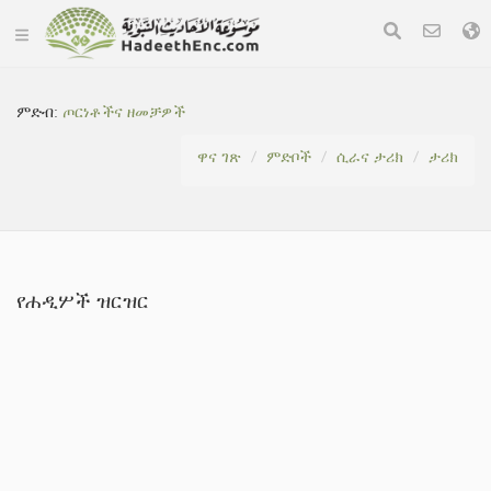
ምድብ:
ጦርነቶችና ዘመቻዎች
ዋና ገጽ
ምድቦች
ሲራና ታሪክ
ታሪክ
የሐዲሦች ዝርዝር