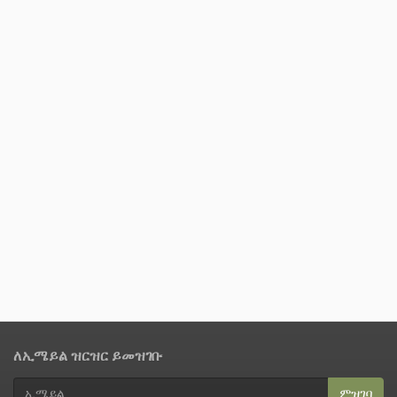
ለኢሜይል ዝርዝር ይመዝገቡ
ምዝገባ