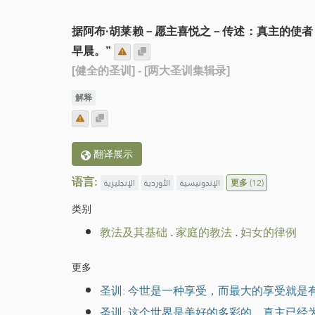
据阿布·胡莱赖－愿主喜悦之－传述：真主的使
早晨。”
[健全的圣训]
- [两大圣训集辑录]
解释
翻译展示
语言:
الإنجليزية
الأوردية
الإندونيسية
更多
(12)
类别
教法及其基础
.
家庭的教法
.
妇女的律例
更多
圣训: 今世是一种享受，而最大的享受就是
圣训: 这个世界是美好的多彩的，真主已