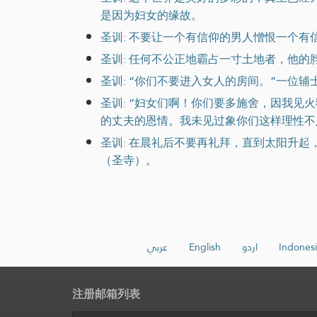
是因为妇女的缘故。
圣训: 不要让一个有信仰的男人憎恨一个有
圣训: 任何不公正地霸占一寸土地者，他的
圣训: “你们不要进入女人的房间。”一位
圣训: “妇女们啊！你们要多施舍，因我见
的丈夫的恩情。我未见过象你们这样理性不
圣训: 在晨礼后不要再礼拜，直到太阳升
（圣寺）。
عربي
English
اردو
Indonesi
注册邮箱列表