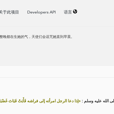
关于此项目
Developers API
语言
整晚都在生她的气，天使们会诅咒她直到早晨。
ْ فَبَاتَ غَضْبَانَ عليها لَعَنَتْهَا الملائكة حتى تصبح»
قال رسول الله صلى