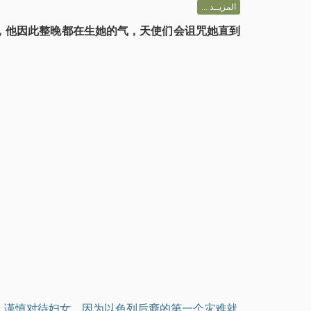
المزيــد ...
，他因此整晚都在生她的气，天使们会诅咒她直到
，谨慎对待妇女，因为以色列后裔的第一个灾难就