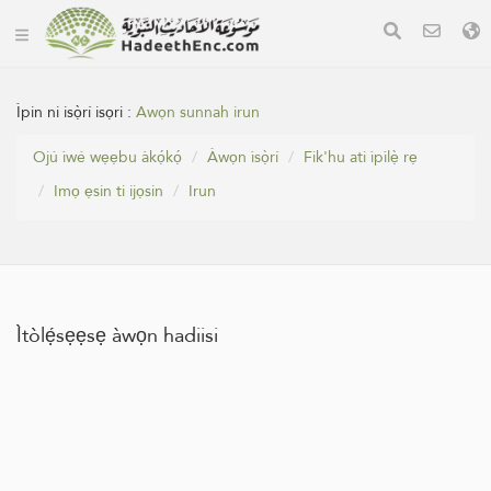
Ìpin ni isọ̀rí isọri :
Awọn sunnah irun
Ojú ìwé wẹẹbu àkọ́kọ́
Àwọn ìsọ̀rí
Fik'hu ati ìpìlẹ̀ rẹ
Imọ ẹsin ti ijọsin
Irun
Ìtòlẹ́sẹẹsẹ àwọn hadiisi