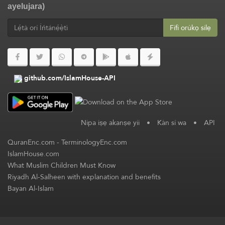
ayelujara)
Fífi orúkọ silẹ
github.com/IslamHouse-API
Nipa iṣẹ akanṣe yii
•
Kàn sí wa
•
API
QuranEnc.com
-
TerminologyEnc.com
IslamHouse.com
What Muslim Children Must Know
Riyadh Al-Salheen with explanation and benefits
Bayan Al-Islam