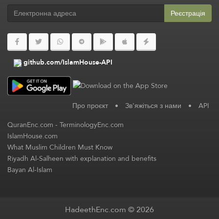
Реєстрація
github.com/IslamHouse-API
Про проєкт
•
Зв'яжіться з нами
•
API
QuranEnc.com
-
TerminologyEnc.com
IslamHouse.com
What Muslim Children Must Know
Riyadh Al-Salheen with explanation and benefits
Bayan Al-Islam
HadeethEnc.com © 2026