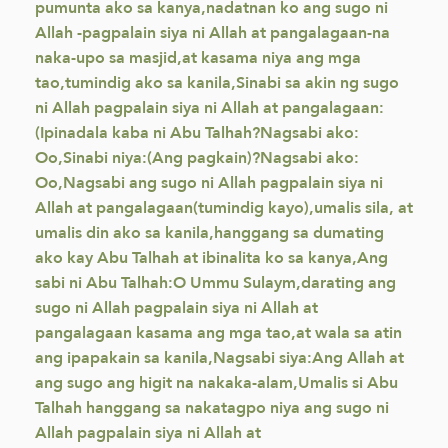
pumunta ako sa kanya,nadatnan ko ang sugo ni
Allah -pagpalain siya ni Allah at pangalagaan-na
naka-upo sa masjid,at kasama niya ang mga
tao,tumindig ako sa kanila,Sinabi sa akin ng sugo
ni Allah pagpalain siya ni Allah at pangalagaan:
(Ipinadala kaba ni Abu Talhah?Nagsabi ako:
Oo,Sinabi niya:(Ang pagkain)?Nagsabi ako:
Oo,Nagsabi ang sugo ni Allah pagpalain siya ni
Allah at pangalagaan(tumindig kayo),umalis sila, at
umalis din ako sa kanila,hanggang sa dumating
ako kay Abu Talhah at ibinalita ko sa kanya,Ang
sabi ni Abu Talhah:O Ummu Sulaym,darating ang
sugo ni Allah pagpalain siya ni Allah at
pangalagaan kasama ang mga tao,at wala sa atin
ang ipapakain sa kanila,Nagsabi siya:Ang Allah at
ang sugo ang higit na nakaka-alam,Umalis si Abu
Talhah hanggang sa nakatagpo niya ang sugo ni
Allah pagpalain siya ni Allah at