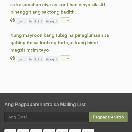
sa kasamahan niya ay kontihan ninyo sila.At
binanggit ang saktong hadith.
الأوردية
الإنجليزية
عربي
Kung mayroon kang tubig na pinaglumaan sa
gabing ito sa loob ng bote,at kung hindi
magsisimsim tayo
الأوردية
الإنجليزية
عربي
Ang Pagpaparehistro sa Mailing List
Pagpaparehistro