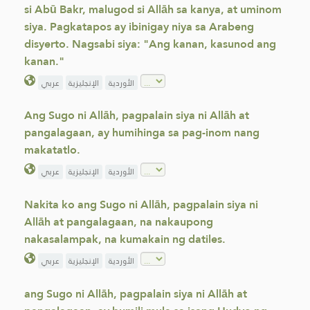
si Abū Bakr, malugod si Allāh sa kanya, at uminom
siya. Pagkatapos ay ibinigay niya sa Arabeng
disyerto. Nagsabi siya: "Ang kanan, kasunod ang
kanan."
الأوردية
الإنجليزية
عربي
Ang Sugo ni Allāh, pagpalain siya ni Allāh at
pangalagaan, ay humihinga sa pag-inom nang
makatatlo.
الأوردية
الإنجليزية
عربي
Nakita ko ang Sugo ni Allāh, pagpalain siya ni
Allāh at pangalagaan, na nakaupong
nakasalampak, na kumakain ng datiles.
الأوردية
الإنجليزية
عربي
ang Sugo ni Allāh, pagpalain siya ni Allāh at