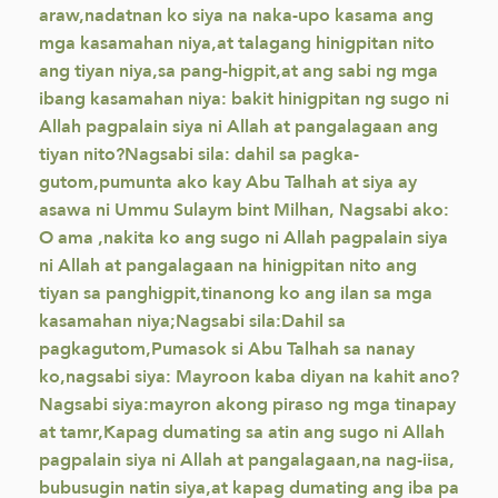
araw,nadatnan ko siya na naka-upo kasama ang
mga kasamahan niya,at talagang hinigpitan nito
ang tiyan niya,sa pang-higpit,at ang sabi ng mga
ibang kasamahan niya: bakit hinigpitan ng sugo ni
Allah pagpalain siya ni Allah at pangalagaan ang
tiyan nito?Nagsabi sila: dahil sa pagka-
gutom,pumunta ako kay Abu Talhah at siya ay
asawa ni Ummu Sulaym bint Milhan, Nagsabi ako:
O ama ,nakita ko ang sugo ni Allah pagpalain siya
ni Allah at pangalagaan na hinigpitan nito ang
tiyan sa panghigpit,tinanong ko ang ilan sa mga
kasamahan niya;Nagsabi sila:Dahil sa
pagkagutom,Pumasok si Abu Talhah sa nanay
ko,nagsabi siya: Mayroon kaba diyan na kahit ano?
Nagsabi siya:mayron akong piraso ng mga tinapay
at tamr,Kapag dumating sa atin ang sugo ni Allah
pagpalain siya ni Allah at pangalagaan,na nag-iisa,
bubusugin natin siya,at kapag dumating ang iba pa