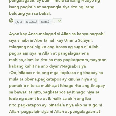
pangalagaan, ay bumili mula sa isang Hudyo ng
isang pagkain at nagsangla siya rito ng isang
baluting yari sa bakal.
الأوردية
الإنجليزية
عربي
Ayon kay Anas-malugod si Allah sa kanya-nagsabi
siya:sinabi ni Abu Talhah kay Ummu Sulaym:
talagang narinig ko ang boses ng sugo ni Allah-
pagpalain siya ni Allah at pangalagaan-na
mahina,alam ko rito na may pagkagutom,mayroon
kabang kahit na ano diyan?Nagsabi siya
:Oo,inilabas nito ang mga kapiraso ng tinapay na
mula sa obena,pagkatapos ay kinuha niya ang
pantakip nito sa mukha,at itinago rito ang tinapay
sa bawat isa nito,pagkatapos ay itinago niya sa
loob ng damit ko at ibinalik sa akin ang iba
nito,pagkatapos ay ipinadala niya ako sa sugo ni
Allah -pagpalain siya ni Allah at pangalagaan-at