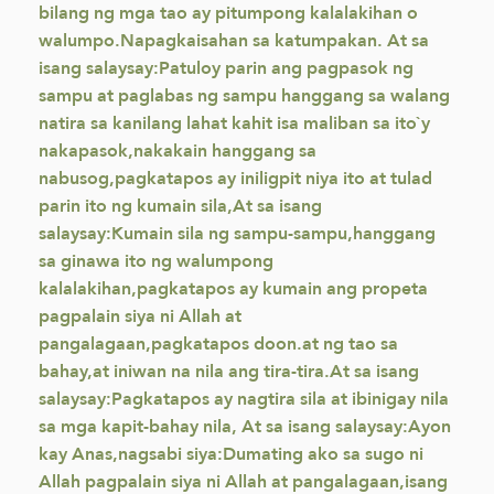
bilang ng mga tao ay pitumpong kalalakihan o
walumpo.Napagkaisahan sa katumpakan. At sa
isang salaysay:Patuloy parin ang pagpasok ng
sampu at paglabas ng sampu hanggang sa walang
natira sa kanilang lahat kahit isa maliban sa ito`y
nakapasok,nakakain hanggang sa
nabusog,pagkatapos ay iniligpit niya ito at tulad
parin ito ng kumain sila,At sa isang
salaysay:Kumain sila ng sampu-sampu,hanggang
sa ginawa ito ng walumpong
kalalakihan,pagkatapos ay kumain ang propeta
pagpalain siya ni Allah at
pangalagaan,pagkatapos doon.at ng tao sa
bahay,at iniwan na nila ang tira-tira.At sa isang
salaysay:Pagkatapos ay nagtira sila at ibinigay nila
sa mga kapit-bahay nila, At sa isang salaysay:Ayon
kay Anas,nagsabi siya:Dumating ako sa sugo ni
Allah pagpalain siya ni Allah at pangalagaan,isang