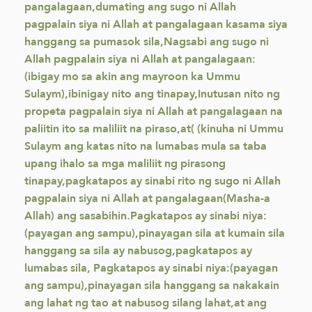
pangalagaan,dumating ang sugo ni Allah
pagpalain siya ni Allah at pangalagaan kasama siya
hanggang sa pumasok sila,Nagsabi ang sugo ni
Allah pagpalain siya ni Allah at pangalagaan:
(ibigay mo sa akin ang mayroon ka Ummu
Sulaym),ibinigay nito ang tinapay,Inutusan nito ng
propeta pagpalain siya ni Allah at pangalagaan na
paliitin ito sa maliliit na piraso,at( (kinuha ni Ummu
Sulaym ang katas nito na lumabas mula sa taba
upang ihalo sa mga maliliit ng pirasong
tinapay,pagkatapos ay sinabi rito ng sugo ni Allah
pagpalain siya ni Allah at pangalagaan(Masha-a
Allah) ang sasabihin.Pagkatapos ay sinabi niya:
(payagan ang sampu),pinayagan sila at kumain sila
hanggang sa sila ay nabusog,pagkatapos ay
lumabas sila, Pagkatapos ay sinabi niya:(payagan
ang sampu),pinayagan sila hanggang sa nakakain
ang lahat ng tao at nabusog silang lahat,at ang