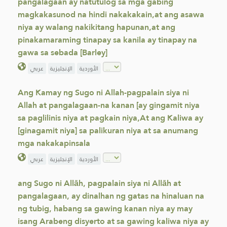
pangalagaan ay natutulog sa mga gabing
magkakasunod na hindi nakakakain,at ang asawa
niya ay walang nakikitang hapunan,at ang
pinakamaraming tinapay sa kanila ay tinapay na
gawa sa sebada [Barley]
الأوردية
الإنجليزية
عربي
Ang Kamay ng Sugo ni Allah-pagpalain siya ni
Allah at pangalagaan-na kanan [ay gingamit niya
sa paglilinis niya at pagkain niya,At ang Kaliwa ay
[ginagamit niya] sa palikuran niya at sa anumang
mga nakakapinsala
الأوردية
الإنجليزية
عربي
ang Sugo ni Allāh, pagpalain siya ni Allāh at
pangalagaan, ay dinalhan ng gatas na hinaluan na
ng tubig, habang sa gawing kanan niya ay may
isang Arabeng disyerto at sa gawing kaliwa niya ay