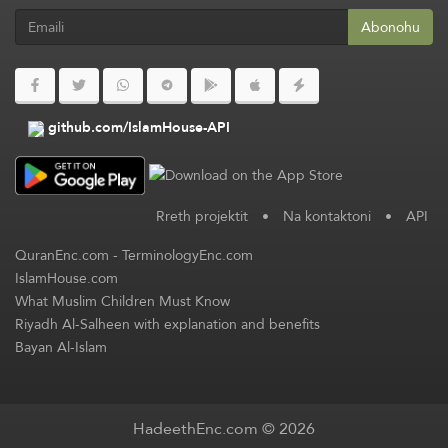
Abonohu
github.com/IslamHouse-API
Rreth projektit
•
Na kontaktoni
•
API
QuranEnc.com
-
TerminologyEnc.com
IslamHouse.com
What Muslim Children Must Know
Riyadh Al-Salheen with explanation and benefits
Bayan Al-Islam
HadeethEnc.com © 2026