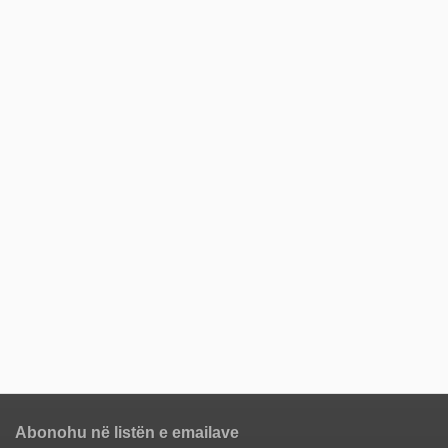
Abonohu në listën e emailave