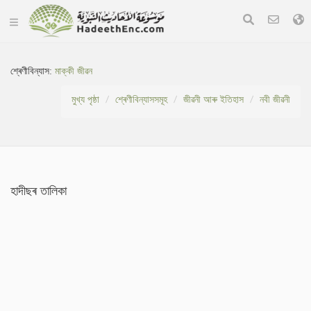
শ্ৰেণীবিন্যাস:
মাক্কী জীৱন
মুখ্য পৃষ্ঠা
শ্ৰেণীবিন্যাসসমূহ
জীৱনী আৰু ইতিহাস
নবী জীৱনী
হাদীছৰ তালিকা