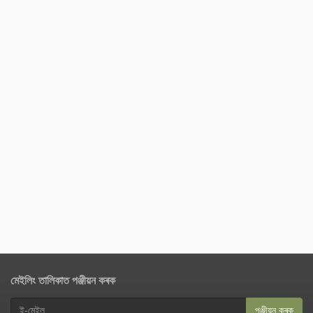
মেইলিং তালিকাত পঞ্জীয়ন কৰক
পঞ্জীয়ন কৰক