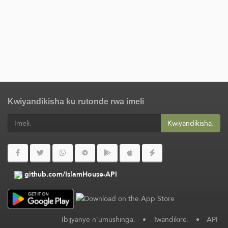
Kwiyandikisha ku rutonde rwa imeli
Kwiyandikisha.
github.com/IslamHouse-API
Ibijyanye n'umushinga.
•
Twandikire.
•
API