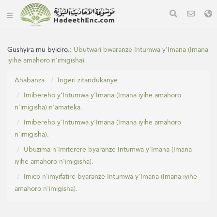
Gushyira mu byiciro.:
Ubutwari bwaranze Intumwa y'Imana (Imana
iyihe amahoro n'imigisha).
Ahabanza.
Ingeri zitandukanye.
Imibereho y'Intumwa y'Imana (Imana iyihe amahoro
n'imigisha) n'amateka.
Imibereho y'Intumwa y'Imana (Imana iyihe amahoro
n'imigisha).
Ubuzima n'Imiterere byaranze Intumwa y'Imana (Imana
iyihe amahoro n'imigisha).
Imico n'imyifatire byaranze Intumwa y'Imana (Imana iyihe
amahoro n'imigisha).