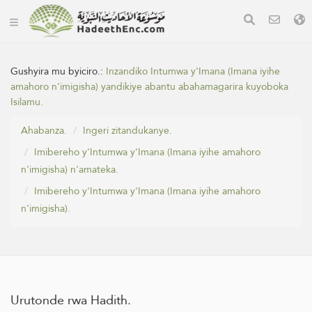
Gushyira mu byiciro.:
Inzandiko Intumwa y'Imana (Imana iyihe
amahoro n'imigisha) yandikiye abantu abahamagarira kuyoboka
Isilamu.
Ahabanza.
Ingeri zitandukanye.
Imibereho y'Intumwa y'Imana (Imana iyihe amahoro
n'imigisha) n'amateka.
Imibereho y'Intumwa y'Imana (Imana iyihe amahoro
n'imigisha).
Urutonde rwa Hadith.