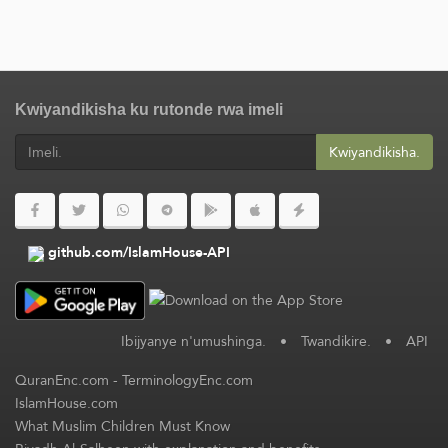
Kwiyandikisha ku rutonde rwa imeli
Kwiyandikisha.
github.com/IslamHouse-API
Ibijyanye n'umushinga.
•
Twandikire.
•
API
QuranEnc.com
-
TerminologyEnc.com
IslamHouse.com
What Muslim Children Must Know