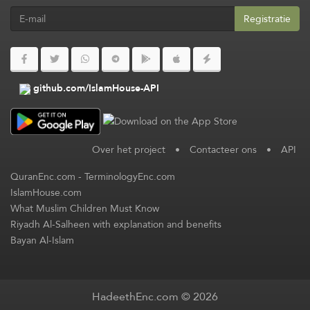
Registratie
github.com/IslamHouse-API
Over het project
•
Contacteer ons
•
API
QuranEnc.com
-
TerminologyEnc.com
IslamHouse.com
What Muslim Children Must Know
Riyadh Al-Salheen with explanation and benefits
Bayan Al-Islam
HadeethEnc.com © 2026