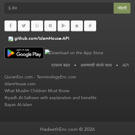
नोंदणी
github.com/IslamHouse-API
प्रकल्प बद्दल
•
आमच्याशी संपर्क साधा
•
API
QuranEnc.com
-
TerminologyEnc.com
IslamHouse.com
What Muslim Children Must Know
Riyadh Al-Salheen with explanation and benefits
Bayan Al-Islam
HadeethEnc.com © 2026