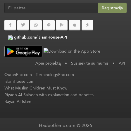
Registracija
github.com/IslamHouse-API
Apie projektą
•
Susisiekite su mumis
•
API
QuranEnc.com
-
TerminologyEnc.com
IslamHouse.com
What Muslim Children Must Know
Riyadh Al-Salheen with explanation and benefits
Bayan Al-Islam
HadeethEnc.com © 2026