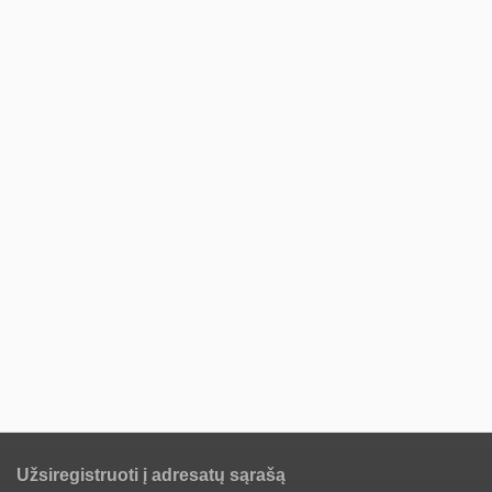
Užsiregistruoti į adresatų sąrašą