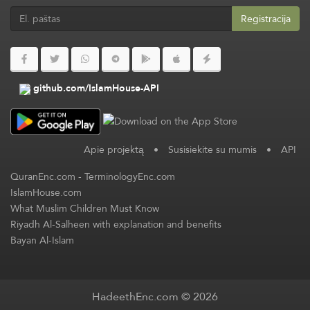
Registracija
github.com/IslamHouse-API
Apie projektą
•
Susisiekite su mumis
•
API
QuranEnc.com
-
TerminologyEnc.com
IslamHouse.com
What Muslim Children Must Know
Riyadh Al-Salheen with explanation and benefits
Bayan Al-Islam
HadeethEnc.com © 2026