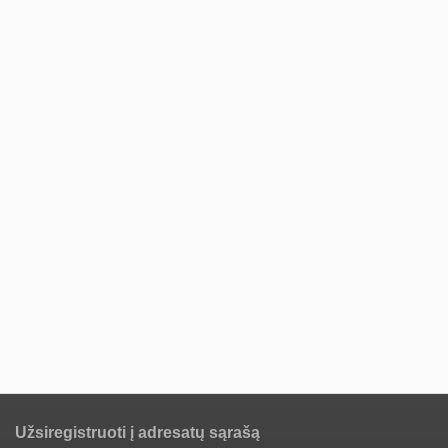
Užsiregistruoti į adresatų sąrašą