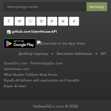
Катталуу
github.com/IslamHouse-API
Долбоор тууралуу
•
Биз менен байланыш
•
API
QuranEnc.com
-
TerminologyEnc.com
IslamHouse.com
What Muslim Children Must Know
Riyadh Al-Salheen with explanation and benefits
Bayan Al-Islam
HadeethEnc.com © 2026