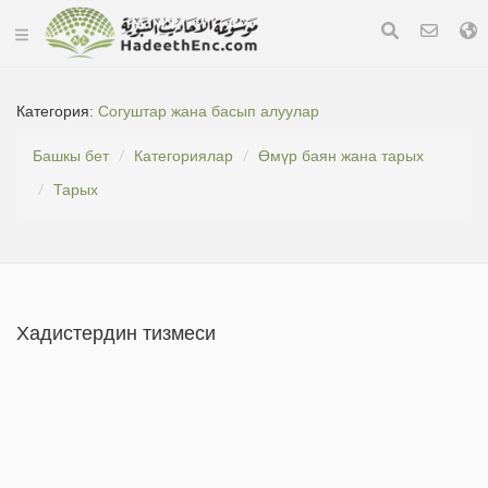
Категория:
Согуштар жана басып алуулар
Башкы бет
Категориялар
Өмүр баян жана тарых
Тарых
Хадистердин тизмеси