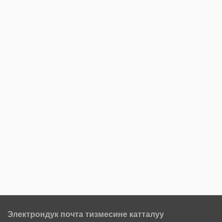
Электрондук почта тизмесине катталуу