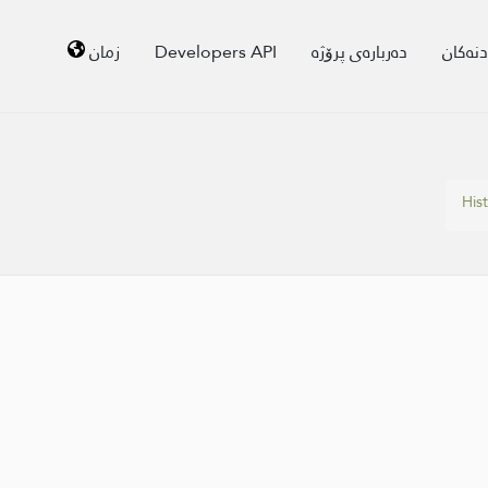
زمان
Developers API
دەربارەی پرۆژە
دنەکان
His