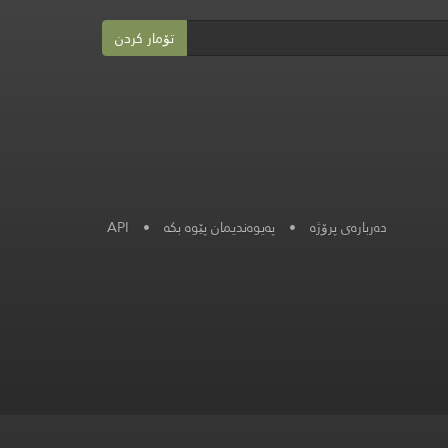
تۆمار کردن
API
•
پەیوەندیمان پێوە بکە
•
دەربارەی پرۆژە