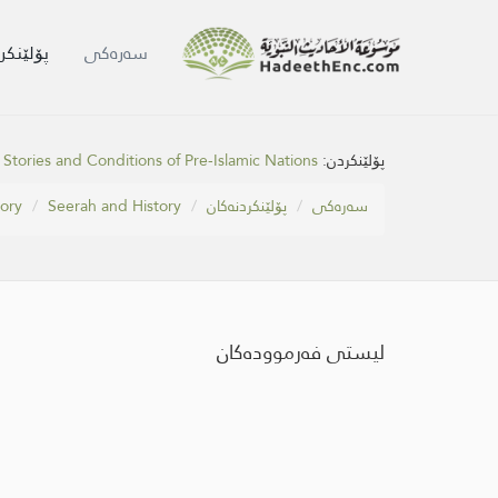
سه‌ره‌كی
پۆلێنکر
Stories and Conditions of Pre-Islamic Nations
پۆلێنکردن:
tory
Seerah and History
پۆلێنکردنەکان
سه‌ره‌كی
لیستی فەرموودەکان