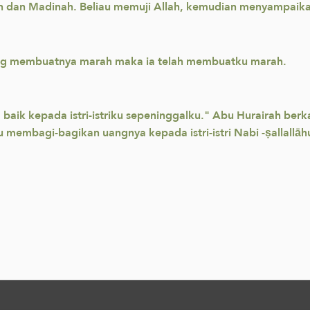
 dan Madinah. Beliau memuji Allah, kemudian menyampaikan
 yang membuatnya marah maka ia telah membuatku marah.
 baik kepada istri-istriku sepeninggalku." Abu Hurairah ber
 membagi-bagikan uangnya kepada istri-istri Nabi -ṣallallāhu