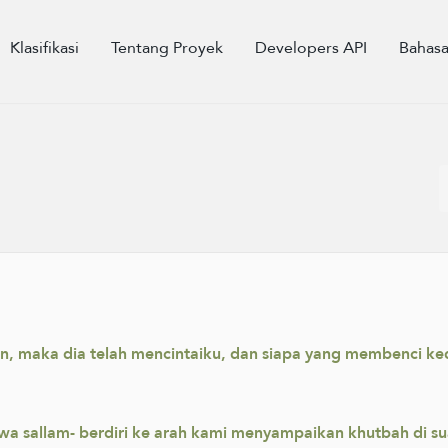
Klasifikasi
Tentang Proyek
Developers API
Bahas
in, maka dia telah mencintaiku, dan siapa yang membenci k
ihi wa sallam- berdiri ke arah kami menyampaikan khutbah di s