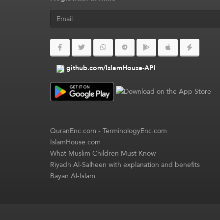
github.com/IslamHouse-API
QuranEnc.com
-
TerminologyEnc.com
IslamHouse.com
What Muslim Children Must Know
Riyadh Al-Salheen with explanation and benefits
Bayan Al-Islam