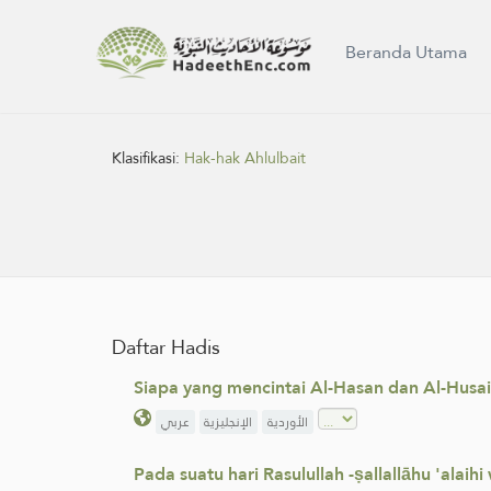
Beranda Utama
Klasifikasi:
Hak-hak Ahlulbait
Daftar Hadis
Siapa yang mencintai Al-Hasan dan Al-Husa
الأوردية
الإنجليزية
عربي
Pada suatu hari Rasulullah -ṣallallāhu 'ala