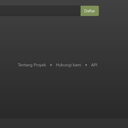
Daftar
Tentang Proyek
•
Hubungi kami
•
API