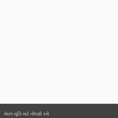
મેઇલ સૂચિ માટે નોંધણી કરો