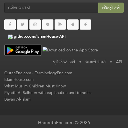
નોંધણી કરો
github.com/IslamHouse-API
પ્રોજેકટ વિશે
•
અમારો સંપર્ક
•
API
QuranEnc.com
-
TerminologyEnc.com
IslamHouse.com
What Muslim Children Must Know
Riyadh Al-Salheen with explanation and benefits
Bayan Al-Islam
HadeethEnc.com © 2026