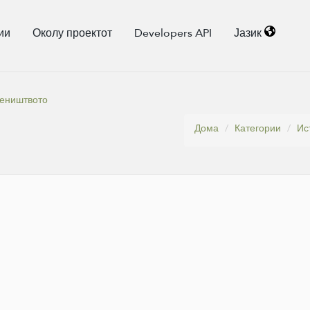
ии
Околу проектот
Developers API
Јазик
теништвото
Дома
Категории
Ис