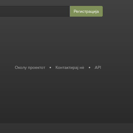
Регистрација
Околу проектот
•
Контактирај нè
•
API