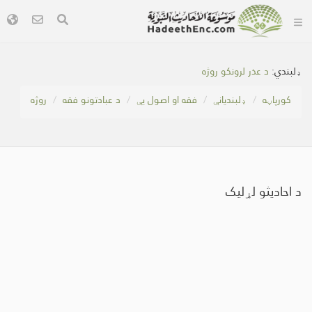
ډلبندي:
د عذر لرونکو روژه
کور‌پاڼه
ډلبندیانې
فقه او اصول یې
د عبادتونو فقه
روژه
د احادیثو لړلیک