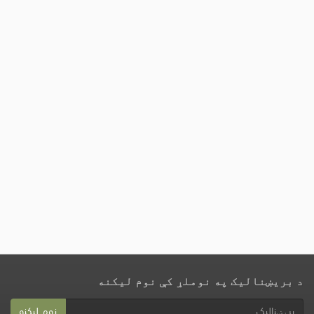
د بریښنالیک په نوملړ کې نوم لیکنه
نوم لیکنه