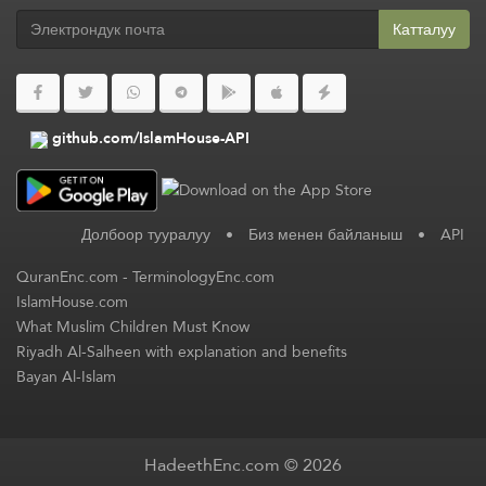
Катталуу
github.com/IslamHouse-API
Долбоор тууралуу
•
Биз менен байланыш
•
API
QuranEnc.com
-
TerminologyEnc.com
IslamHouse.com
What Muslim Children Must Know
Riyadh Al-Salheen with explanation and benefits
Bayan Al-Islam
HadeethEnc.com © 2026