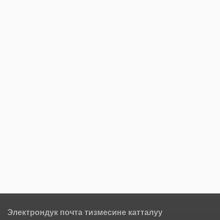
Электрондук почта тизмесине катталуу