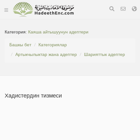
Категория:
Каяша айтышуунун адептери
Башкы бет
Категориялар
Артыкчылыктар жана адептер
Шарияттык адептер
Хадистердин тизмеси