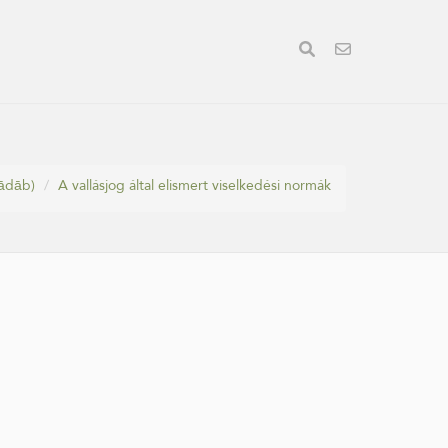
-ādāb)
A vallásjog által elismert viselkedési normák