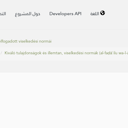
الت
حول المشروع
Developers API
اللغة
elfogadott viselkedési normái
Kiváló tulajdonságok és illemtan, viselkedési normák (al-faḍā'ilu wa-l