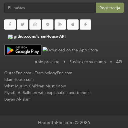
Registracija
github.com/IslamHouse-API
Apie projektą
•
Susisiekite su mumis
•
API
QuranEnc.com
-
TerminologyEnc.com
IslamHouse.com
What Muslim Children Must Know
Riyadh Al-Salheen with explanation and benefits
Bayan Al-Islam
HadeethEnc.com © 2026