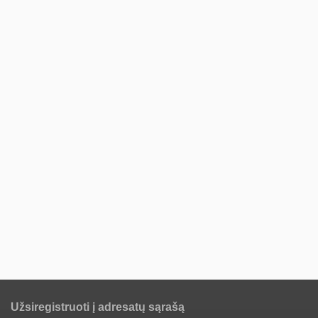
Užsiregistruoti į adresatų sąrašą