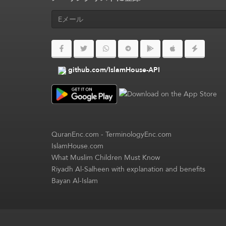
github.com/IslamHouse-API
QuranEnc.com
-
TerminologyEnc.com
IslamHouse.com
What Muslim Children Must Know
Riyadh Al-Salheen with explanation and benefits
Bayan Al-Islam