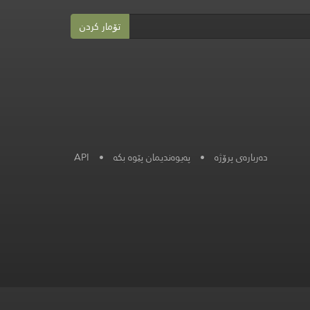
تۆمار کردن
API
•
پەیوەندیمان پێوە بکە
•
دەربارەی پرۆژە