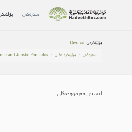
سه‌ره‌كی
پۆلێنکر
Divorce
پۆلێنکردن:
nce and Juristic Principles
پۆلێنکردنەکان
سه‌ره‌كی
لیستی فەرموودەکان